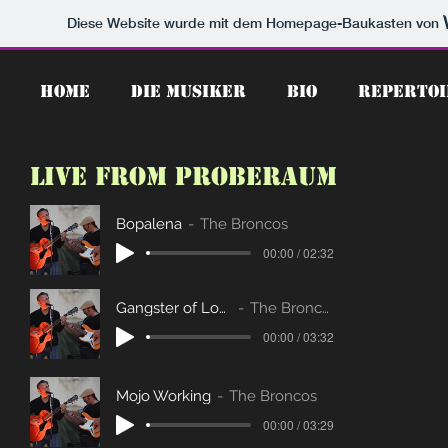
Diese Website wurde mit dem Homepage-Baukasten von
HOME
DIE MUSIKER
BIO
REPERTOI
Live from Proberaum
Bopalena
The Broncos
00:00 / 02:32
Gangster of Love
The Broncos
00:00 / 03:32
Mojo Working
The Broncos
00:00 / 03:29