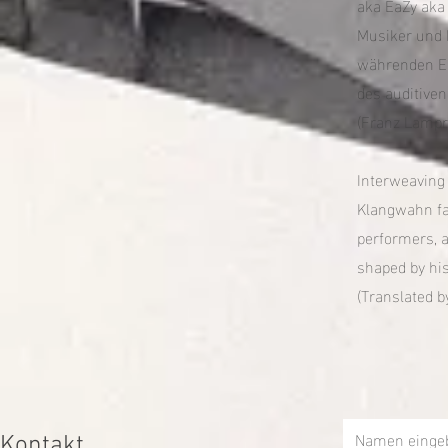
aka EaZy aka 
Musiker und 
währenden Er
des auditiven
(Franz Lampr
Interweaving 
Klangwahn fas
performers, a
shaped by his
(Translated b
Namen einge
Kontakt