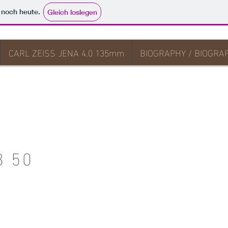
e noch heute.
Gleich loslegen
CARL ZEISS JENA 4.0 135mm
BIOGRAPHY / BIOGRAF
8 50