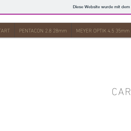
Diese Website wurde mit de
TART
PENTACON 2.8 28mm
MEYER OPTIK 4.5 35mm
CAR